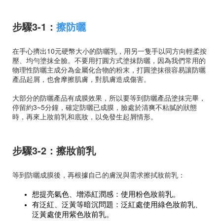
步驟3-1：
擦防曬
在手心擠出10元硬幣大小的防曬乳，用另一隻手以同方向輕柔按
壓、均勻塗抹全臉。不要用打圓方式塗抹防曬，因為我們常用的
物理性防曬主成分為金屬化合物的粉末，打圓塗抹很容易讓防曬
產品起屑，也會摩擦肌膚，對肌膚造成傷害。
大部分的防曬產品有成膜效果，所以要等到防曬產品塗抹完畢，
停留約3~5分鐘，確定防曬已成膜，臉處於清爽不粘膩的狀態
時，再來上妝前乳和底妝，以免發生起屑情形。
步驟3-2：擦妝前乳
等到防曬成膜後，再根據自己的膚況與需求擦拭妝前乳：
想提亮氣色、增添紅潤感：使用粉色妝前乳。
有泛紅、泛黃等暗沉問題：泛紅處使用綠色妝前乳、
泛黃處使用紫色妝前乳。