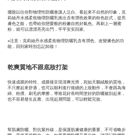
擺脫以往你對物理性防曬會讓人泛白、看起來不自然的印象，克
莉絲丹水感柔焦物理防曬乳推出含有潤色效果的粉色款式，提亮
膚色之餘，也帶給你戀愛般的粉嫩自然好氣色。再刷上一層蜜
粉，就可以漂漂亮亮出門，平平安安回家。
※注意：克莉絲丹水感柔焦物理防曬乳含有潤色、改變膚色的功
能，回到家時別忘記卸妝！
乾爽質地不跟底妝打架
快速成膜的特性、成膜後呈現清爽光滑，宛如天鵝絨般的質地，
不只擦起來舒適，也可以順利進行後續的上妝動作，不會因為海
綿、粉撲、刷毛的摩擦，導致花好長時間塗好的防曬被刮起來，
也不容易發生反應、出現起屑問題，可以輕鬆完妝。
幫肌膚防曬、對抗紫外線，是保護肌膚健康的重要、不可省略步
驟。最後再提醒你一次，如果要擦防曬又要化妝，請謹記防曬乳