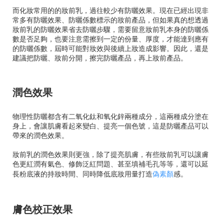
而化妝常用的的妝前乳，過往較少有防曬效果。現在已經出現非
常多有防曬效果、防曬係數標示的妝前產品，但如果真的想透過
妝前乳的防曬效果省去防曬步驟，需要留意妝前乳本身的防曬係
數是否足夠，也要注意需擦到一定的份量、厚度，才能達到應有
的防曬係數，屆時可能對妝效與後續上妝造成影響。因此，還是
建議把防曬、妝前分開，擦完防曬產品，再上妝前產品。
潤色效果
物理性防曬都含有二氧化鈦和氧化鋅兩種成分，這兩種成分塗在
身上，會讓肌膚看起來變白、提亮一個色號，這是防曬產品可以
帶來的潤色效果。
妝前乳的潤色效果則更強，除了提亮肌膚，有些妝前乳可以讓膚
色更紅潤有氣色、修飾泛紅問題、甚至填補毛孔等等，還可以延
長粉底液的持妝時間、同時降低底妝用量打造
偽素顏
感。
膚色校正效果