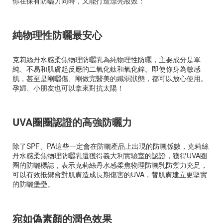
你在保有防曬力同時，又能打造漂亮妝效：
純物理性防曬最安心
克莉絲丹水感柔焦物理防曬乳為純物理性防曬，主要成分是單
純、不易和肌膚起反應的二氧化鈦和氧化鋅。即使你身為敏感
肌，甚至是剛曬傷、剛做完醫美的纖弱狀態，都可以放心使用。
孕婦、小朋友也可以拿來對抗太陽！
UVA圈圈認證的高強防曬力
除了SPF、PA這些一定會在防曬產品上出現的防曬係數，克莉絲
丹水感柔焦物理防曬乳還獲得義大利實驗室的認證，獲得UVA圈
圈的防曬標誌，表示克莉絲丹水感柔焦物理防曬乳防禦力充足，
可以有效抵禦會對肌膚造成長期傷害的UVA，替肌膚建立更堅實
的防曬堡壘。
宛如偽素顏的潤色效果