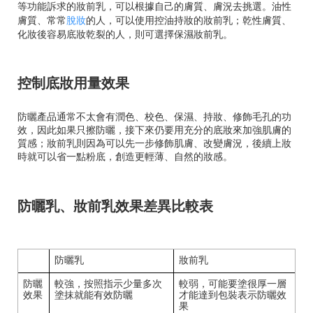
等功能訴求的妝前乳，可以根據自己的膚質、膚況去挑選。油性
膚質、常常
脫妝
的人，可以使用控油持妝的妝前乳；乾性膚質、
化妝後容易底妝乾裂的人，則可選擇保濕妝前乳。
控制底妝用量效果
防曬產品通常不太會有潤色、校色、保濕、持妝、修飾毛孔的功
效，因此如果只擦防曬，接下來仍要用充分的底妝來加強肌膚的
質感；妝前乳則因為可以先一步修飾肌膚、改變膚況，後續上妝
時就可以省一點粉底，創造更輕薄、自然的妝感。
防曬乳、妝前乳效果差異比較表
防曬乳
妝前乳
防曬
較強，按照指示少量多次
較弱，可能要塗很厚一層
效果
塗抹就能有效防曬
才能達到包裝表示防曬效
果