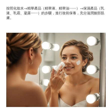
按照化妝水→精華產品（精華液、精華油⋯⋯）→保濕產品（乳
液、乳霜、凝露⋯⋯）的步驟，進行妝前保養，充分滋潤臉部肌
膚。