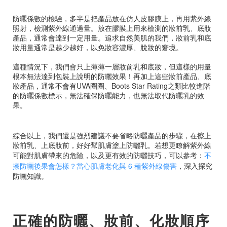
防曬係數的檢驗，多半是把產品放在仿人皮膠膜上，再用紫外線
照射，檢測紫外線通過量。放在膠膜上用來檢測的妝前乳、底妝
產品，通常會達到一定用量。追求自然美肌的我們，妝前乳和底
妝用量通常是越少越好，以免妝容濃厚、脫妝的窘境。
這種情況下，我們會只上薄薄一層妝前乳和底妝，但這樣的用量
根本無法達到包裝上說明的防曬效果！再加上這些妝前產品、底
妝產品，通常不會有UVA圈圈、Boots Star Rating之類比較進階
的防曬係數標示，無法確保防曬能力，也無法取代防曬乳的效
果。
綜合以上，我們還是強烈建議不要省略防曬產品的步驟，在擦上
妝前乳、上底妝前，好好幫肌膚塗上防曬乳。若想更瞭解紫外線
可能對肌膚帶來的危險，以及更有效的防曬技巧，可以參考：
不
擦防曬後果會怎樣？當心肌膚老化與 6 種紫外線傷害
，深入探究
防曬知識。
正確的防曬、妝前、化妝順序