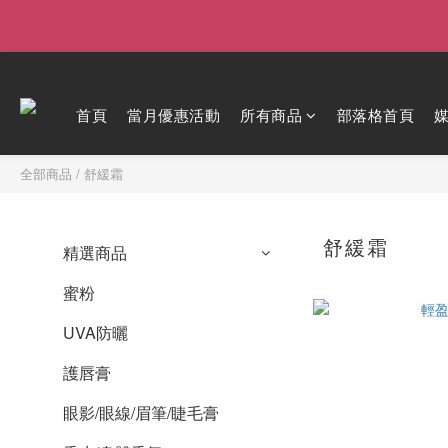
首頁
當月優惠活動
所有商品
部落格首頁
全部商品
/
舒緩霜
舒緩霜
精選商品
蜜粉
UVA防曬
護唇膏
眼影/眼線/眉筆/睫毛膏