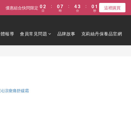
1
0
2
:
0
7
:
4
3
:
0
優惠組合快閃限定
這裡購買
0
日
時
分
秒
1
6
3
2
0
5
2
1
4
1
0
3
0
媒體報導
會員常見問題
品牌故事
克莉絲丹保養品官網
2
1
0