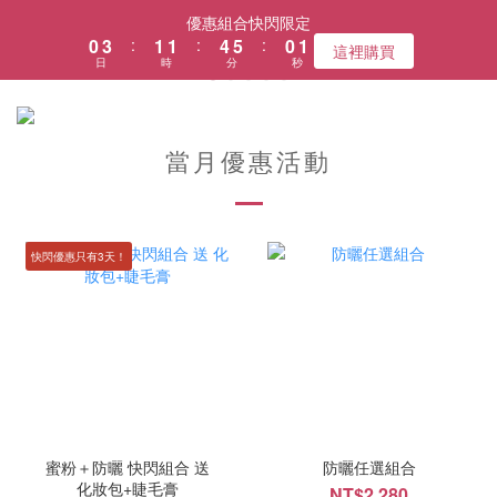
1
4
2
2
5
6
1
2
優惠組合快閃限定
0
3
:
1
1
:
4
5
:
0
1
這裡購買
日
時
分
秒
2
0
0
3
4
0
1
2
3
0
1
2
0
1
當月優惠活動
0
快閃優惠只有3天！
蜜粉＋防曬 快閃組合 送
防曬任選組合
化妝包+睫毛膏
NT$2,280