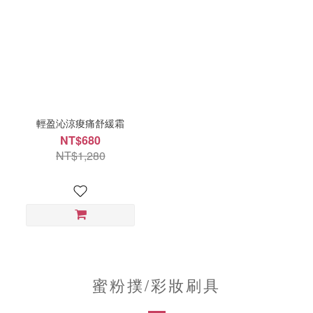
輕盈沁涼痠痛舒緩霜
NT$680
NT$1,280
蜜粉撲/彩妝刷具