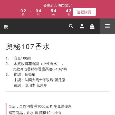
1
3
1
5
6
5
5
3
優惠組合快閃限定
0
2
:
0
4
:
5
4
:
4
2
這裡購買
日
時
分
秒
1
3
4
3
3
1
0
2
3
2
2
0
1
2
1
1
0
1
0
0
0
奧秘107香水
1.	容量100ml
2.	木質玫瑰花香調（中性香水），
       此款為淡香精持香度高達8-10小時
3.	前調：葡萄柚
        中調：法國大馬士革玫瑰 勞丹脂
        後調：琥珀木 鼠尾草
全店，全館消費滿1000元 即享免運優惠
指定商品，香水 送 隨機10ml小香