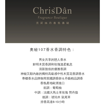
奧秘107香水香調特色：
男女共享的戀人香水
鮮明木質香調和玫瑰溫柔氣息
清新脫俗的優雅香調
神秘又顯內斂的獨特高級感中性木質花香調香水
專櫃香水品牌御用英國調香師＆丹藝精品調香
香氛產地歐洲進口
前調：葡萄柚
中調：法國大馬士革玫瑰 勞丹脂
後調：琥珀木 鼠尾草
持香高達8-10小時