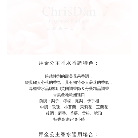
拜金公主香水香調特色：
跨越性別的甜美花果香調，
經典觸人心弦的香氛，具有獨特令人著迷的香氣，
專櫃香水品牌御用英國調香師＆丹藝精品調香
香氛產地歐洲進口
前調：梨子、檸檬、鳳梨、佛手柑
中調：玫瑰、小蒼蘭、茉莉花、玉蘭花
後調：麝香、苔蘚、雪松、琥珀
持香高達8-10小時
拜金公主香水
適
用場合：