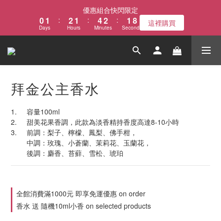
4
1
2
3
2
5
3
2
優惠組合快閃限定
3
0
1
:
2
1
:
4
2
:
1
這裡購買
Days
Hours
Minutes
Seconds
2
0
1
0
3
1
0
1
0
2
0
0
1
0
拜金公主香水
1.	容量100ml
2.	甜美花果香調，此款為淡香精持香度高達8-10小時
3.	前調：梨子、檸檬、鳳梨、佛手柑，
        中調：玫瑰、小蒼蘭、茉莉花、玉蘭花，
        後調：麝香、苔蘚、雪松、琥珀
全館消費滿1000元 即享免運優惠 on order
香水 送 隨機10ml小香 on selected products