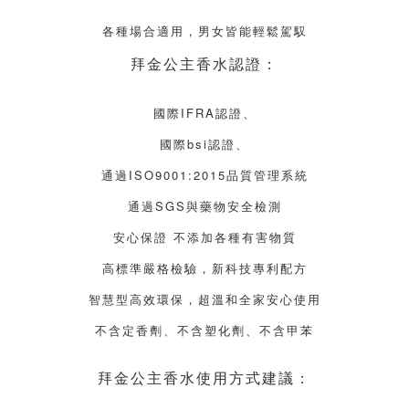
各種場合適用，男女皆能輕鬆駕馭
拜金公主香水
認證
：
國際IFRA認證、
國際bsi認證、
通過ISO9001:2015品質管理系統
通過SGS與藥物安全檢測
安心保證 不添加各種有害物質
高標準嚴格檢驗，新科技專利配方
智慧型高效環保，超溫和全家安心使用
不含定香劑、不含塑化劑、不含甲苯
拜金公主香水使用方式建議：