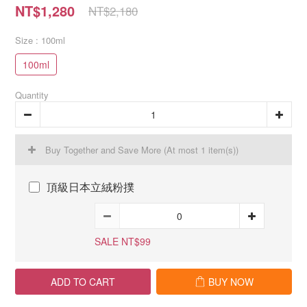
NT$1,280
NT$2,180
Size
: 100ml
100ml
Quantity
Buy Together and Save More
(At most 1 item(s))
頂級日本立絨粉撲
SALE NT$99
ADD TO CART
BUY NOW