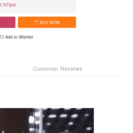
E NT$99
T
BUY NOW
Add to Wishlist
Customer Reviews