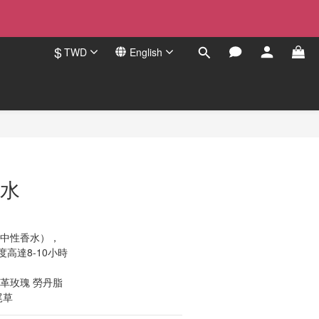
$
TWD
English
BUY NOW
香水
調（中性香水），
持香度高達8-10小時
國大馬士革玫瑰 勞丹脂
鼠尾草