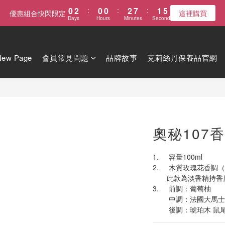
0
2
:
0
0
:
2
7
:
1
4
優惠組合快閃限定
這裡購買
Days
Hours
Minutes
Seconds
1
1
6
0
3
0
0
5
2
4
1
3
0
New Page
會員常見問題
品牌故事
克莉絲丹保養品官網
2
1
0
奧秘107
1.	容量100ml
2.	木質玫瑰花香
       此款為淡香精
3.	前調：葡萄柚
        中調：法
        後調：琥珀木 