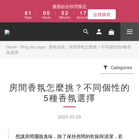
1
2
1
1
6
3
2
7
優惠組合快閃限定
0
1
:
0
0
:
5
2
:
1
6
這裡購買
Days
Hours
Minutes
Seconds
0
4
1
0
5
3
0
4
2
3
1
2
0
1
Home
/
Blog list page
/
香氛知識
/
房間香氛怎麼挑？不同個性的5種香
氛選擇
0
Categories
房間香氛怎麼挑？不同個性的
5種香氛選擇
2025-03-29
想讓房間擺脫臭味，除了保持房間的乾燥與清潔，若