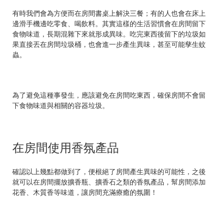
有時我們會為方便而在房間書桌上解決三餐；有的人也會在床上
邊滑手機邊吃零食、喝飲料。其實這樣的生活習慣會在房間留下
食物味道，長期混雜下來就形成異味。吃完東西後留下的垃圾如
果直接丟在房間垃圾桶，也會進一步產生異味，甚至可能孳生蚊
蟲。
為了避免這種事發生，應該避免在房間吃東西，確保房間不會留
下食物味道與相關的容器垃圾。
在房間使用香氛產品
確認以上幾點都做到了，便根絕了房間產生異味的可能性，之後
就可以在房間擺放擴香瓶、擴香石之類的香氛產品，幫房間添加
花香、木質香等味道，讓房間充滿療癒的氛圍！