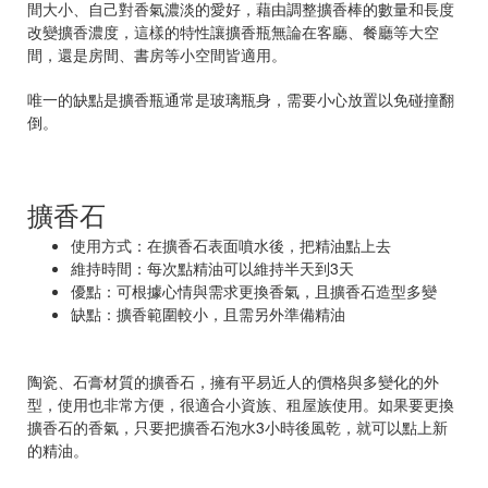
間大小、自己對香氣濃淡的愛好，藉由調整擴香棒的數量和長度
改變擴香濃度，這樣的特性讓擴香瓶無論在客廳、餐廳等大空
間，還是房間、書房等小空間皆適用。
唯一的缺點是擴香瓶通常是玻璃瓶身，需要小心放置以免碰撞翻
倒。
擴香石
使用方式：在擴香石表面噴水後，把精油點上去
維持時間：每次點精油可以維持半天到3天
優點：可根據心情與需求更換香氣，且擴香石造型多變
缺點：擴香範圍較小，且需另外準備精油
陶瓷、石膏材質的擴香石，擁有平易近人的價格與多變化的外
型，使用也非常方便，很適合小資族、租屋族使用。如果要更換
擴香石的香氣，只要把擴香石泡水3小時後風乾，就可以點上新
的精油。