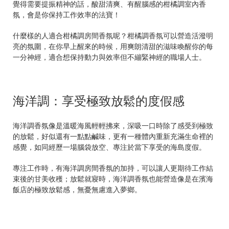
覺得需要提振精神的話，酸甜清爽、有醒腦感的柑橘調室內香
氛，會是你保持工作效率的法寶！
什麼樣的人適合柑橘調房間香氛呢？柑橘調香氛可以營造活潑明
亮的氛圍，在你早上醒來的時候，用爽朗清甜的滋味喚醒你的每
一分神經，適合想保持動力與效率但不繃緊神經的職場人士。
海洋調：享受極致放鬆的度假感
海洋調香氛像是溫暖海風輕輕拂來，深吸一口時除了感受到極致
的放鬆，好似還有一點點鹹味，更有一種體內重新充滿生命裡的
感覺，如同經歷一場腦袋放空、專注於當下享受的海島度假。
專注工作時，有海洋調房間香氛的加持，可以讓人更期待工作結
束後的甘美收穫；放鬆就寢時，海洋調香氛也能營造像是在濱海
飯店的極致放鬆感，無憂無慮進入夢鄉。