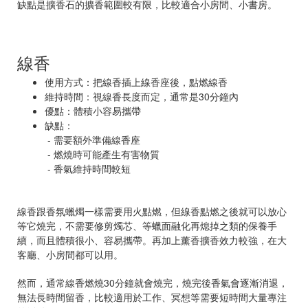
缺點是擴香石的擴香範圍較有限，比較適合小房間、小書房。
線香
使用方式：把線香插上線香座後，點燃線香
維持時間：視線香長度而定，通常是30分鐘內
優點：體積小容易攜帶
缺點：
- 需要額外準備線香座
- 燃燒時可能產生有害物質
- 香氣維持時間較短
線香跟香氛蠟燭一樣需要用火點燃，但線香點燃之後就可以放心
等它燒完，不需要修剪燭芯、等蠟面融化再熄掉之類的保養手
續，而且體積很小、容易攜帶。再加上薰香擴香效力較強，在大
客廳、小房間都可以用。
然而，通常線香燃燒30分鐘就會燒完，燒完後香氣會逐漸消退，
無法長時間留香，比較適用於工作、冥想等需要短時間大量專注