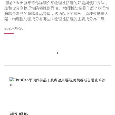
用呢？今天就來帶你詳細介紹物理性防曬的好處與使用方法，
並和你分享物理性防曬推薦品項。 物理性防曬是什麼？物理性
防曬是常見的防曬產品類型，透過以下的成分、原理來抵擋太
陽：物理性防曬成分有哪些？物理性防曬的主要成分為二氧化
鈦（Titanium Dioxide）和氧化鋅（Zinc Oxide）。除了這兩種
2025-06-26
用來防曬的成分，根據不同的適用族群與訴求，有時會加入讓
防曬不易脫落的防水抗汗成分，也會添加一些讓防曬產品變得
容易塗抹的成分。
物理性防曬原理
顧客服務