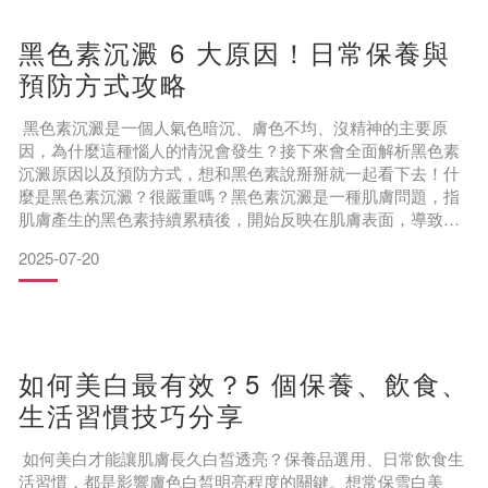
斑跟雀斑、老人斑之類的斑點有哪些差異？又是
黑色素沉澱 6 大原因！日常保養與
預防方式攻略
黑色素沉澱是一個人氣色暗沉、膚色不均、沒精神的主要原
因，為什麼這種惱人的情況會發生？接下來會全面解析黑色素
沉澱原因以及預防方式，想和黑色素說掰掰就一起看下去！什
麼是黑色素沉澱？很嚴重嗎？黑色素沉澱是一種肌膚問題，指
肌膚產生的黑色素持續累積後，開始反映在肌膚表面，導致肌
膚顏色改變，變得比原生肌膚還深。黑色素沉澱發生的原因，
2025-07-20
以及黑色素沉澱會對肌膚外觀帶來的影響，以下解答：黑色素
沉澱原理說明黑色素的產生，其實是種肌膚的自我保護機制，
避免外力刺激對肌膚造成無法挽回的傷害（如皮膚癌等病
變）！當肌膚被紫外
如何美白最有效？5 個保養、飲食、
生活習慣技巧分享
如何美白才能讓肌膚長久白皙透亮？保養品選用、日常飲食生
活習慣，都是影響膚色白皙明亮程度的關鍵。想常保雪白美