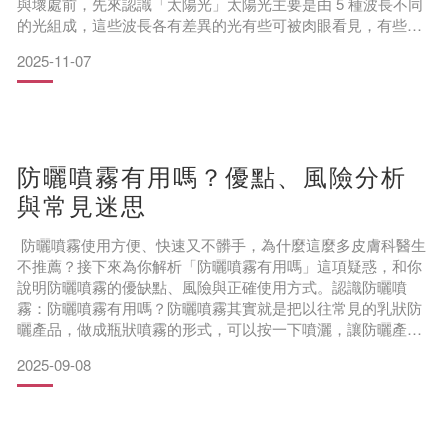
與壞處前，先來認識「太陽光」太陽光主要是由 5 種波長不同
的光組成，這些波長各有差異的光有些可被肉眼看見，有些則
隱藏在空氣中，對人體帶來的影響也不盡相同：紫外線 UVA波
2025-11-07
長為 320～400 奈米的「長波長紫外線」，這種紫外線可以穿
透大氣層，照射到人體肌膚深層，除了讓肌膚產生大量黑色素
而出現「曬黑」的狀況，也會對肌膚真皮層、保水機制帶來
防曬噴霧有用嗎？優點、風險分析
與常見迷思
防曬噴霧使用方便、快速又不髒手，為什麼這麼多皮膚科醫生
不推薦？接下來為你解析「防曬噴霧有用嗎」這項疑惑，和你
說明防曬噴霧的優缺點、風險與正確使用方式。認識防曬噴
霧：防曬噴霧有用嗎？防曬噴霧其實就是把以往常見的乳狀防
曬產品，做成瓶狀噴霧的形式，可以按一下噴灑，讓防曬產品
大面積的附著在身上，後續可以省去一些塗抹的力氣。
2025-09-08
防曬噴霧跟一般防曬乳一樣，有化學性防曬和物理性防曬兩種
類型： 化學性防曬噴霧 大部分的防曬噴霧屬於化學性防曬產
品，因為化學性防曬的成分比較容易被製成噴霧。其防曬原理
是讓裡面的成分吸