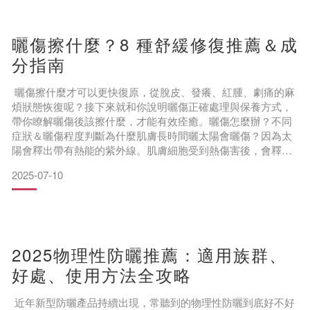
La
曬傷擦什麼？8 種舒緩修復推薦＆成
分指南
曬傷擦什麼才可以更快復原，從脫皮、發癢、紅腫、劇痛的麻
煩狀態恢復呢？接下來就和你說明曬傷正確處理與保養方式，
帶你瞭解曬傷後該擦什麼，才能有效痊癒。曬傷怎麼辦？不同
症狀＆曬傷程度判斷為什麼肌膚長時間曬太陽會曬傷？因為太
陽會釋出帶有熱能的紫外線。肌膚細胞受到熱傷害後，會釋出
發炎物質；微血管也會因為肌膚受熱而擴張、破裂，雙管齊下
2025-07-10
導致肌膚紅腫、發癢、刺痛，這種情形就是所謂的曬傷。
曬傷會根據嚴重程度，分成三個等級，有不同的症狀和解決方
式：
第一級曬傷：
輕度曬傷，會覺得肌膚熱熱的、緊緊繃繃的，表面
2025物理性防曬推薦：適用族群、
好處、使用方法全攻略
近年新型防曬產品持續出現，常聽到的物理性防曬到底好不好