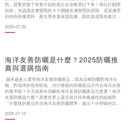
肌，趕緊把接下來要介紹的美白全攻略筆記下來！美白計劃開
始前，先認識皮膚變黑的 4 大關鍵皮膚變黑的原因，是肌膚受
到內外部傷害時，產生黑色素保護肌膚，因此造成黑色素沉
澱。什麼樣的行為可能傷害肌膚、讓黑色素在肌膚表面沉澱，
2025-07-20
最終導致皮膚變黑呢？以下 4 種傷害肌膚的行為，都有可能使
黑色素沉澱，讓肌膚看起來暗沉、不明亮：紫外線曝曬肌膚受
到紫外線曝曬時，會產生大量黑色素，藉此避免紫外線、太陽
熱能直接
海洋友善防曬是什麼？2025防曬推
薦與選購指南
越來越多人選擇海洋友善防曬產品，因為這種防曬對海洋生
物、對地球的危害較低，但什麼樣的防曬產品才符合海洋友善
的要求呢？今天就來向你解析海洋友善防曬產品怎麼選！海洋
友善防曬是什麼？其實世界上還沒有任何有權威性的組織對
「什麼樣的產品符合海洋友善防曬標準」做出十分明確的定義
與規範。目前市面上大部分冠上「海洋友善防曬」標示的產
2025-07-10
品，在防曬成分上遵守以下兩種指標：
遵守美國夏威夷、帛琉、歐盟等國家和地區對於防曬產品常見
成分的禁令，避開相關成分。參照由 Haereticus Environmental