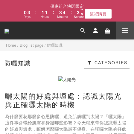
1
4
2
2
4
5
4
9
優惠組合快閃限定
0
3
:
1
1
:
3
4
:
3
8
這裡購買
Days
Hours
Minutes
Seconds
2
0
0
2
3
2
7
1
1
2
1
6
0
0
1
0
5
0
4
3
Home
/
Blog list page
/
防曬知識
2
1
防曬知識
CATEGORIES
0
曬太陽的好處與壞處：認識太陽光
與正確曬太陽的時機
為什麼要花那麼多心思防曬、避免肌膚曬到太陽？「曬太陽」
這件事會帶給肌膚和身體哪些影響？今天就來帶你認識曬太陽
的好處與壞處，瞭解怎麼曬太陽最不傷身。在聊曬太陽的好處