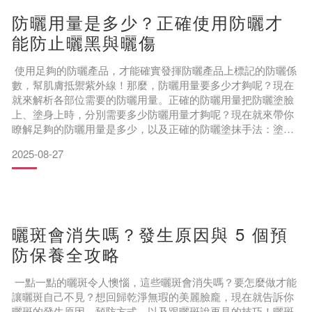
防曬用量是多少？正確使用防曬才
能防止曬黑與曬傷
使用足夠的防曬產品，才能確實發揮防曬產品上標記的防曬係
數，幫肌膚抵禦紫外線！那麼，防曬用量要多少才夠呢？現在
就來解析各部位需要的防曬用量。正確的防曬用量把防曬塗臉
上、塗身上時，分別需要多少防曬用量才夠呢？現在就來帶你
瞭解足夠的防曬用量是多少，以及正確的防曬塗抹手法：塗臉
上的防曬建議用量
2025-08-27
要在臉上塗夠厚的防曬，需要 1g 的防曬乳，但因為脖子、耳朵
也需要防曬，合計需要的防曬量約為 3g，大概是兩根手指長度
（食指＋中指）的量。
這個用量的防曬除了可以塗滿全臉，也能騰出足夠的防曬乳量
擦在平時容易忽略
曬斑會消失嗎？發生原因與 5 個預
防保養全攻略
一點一點的曬斑令人懊惱，這些曬斑會消失嗎？要怎麼做才能
讓曬斑自己不見？想回歸乾淨無瑕的美麗臉龐，現在就告訴你
曬斑的發生原因、預防方式，以及跟曬斑說再見的技巧！曬斑