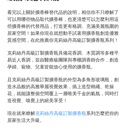
看完以上關於擴香棒替代品的說明，相信你不只瞭解了
可以用哪些物品取代擴香棒，也更清楚可以怎麼利用這
些擴香棒的代替用品，打造更有格調、充滿美麗氛圍的
居家空間！如果你現在就想動手試著用擴香瓶創造優雅
質感空間，在此推薦你克莉絲丹高級訂製擴香瓶系列！
克莉絲丹高級訂製擴香瓶具備花香調、木質調等多種平
易近人香調，並由醫療級團隊與專櫃調香師合作，創造
孕婦、寵物、兒童皆能放心使用的擴香瓶。
且克莉絲丹高級訂製擴香瓶的外型為多角形玻璃瓶，創
造水晶般的高雅華麗視覺效果，插上造型棉繩、乾燥
花，就能讓整個空間覆上一層唯美千金的氣氛，同時打
造視覺、嗅覺上的絕美享受！
現在就來瞭解
克莉絲丹高級訂製擴香瓶
系列怎麼把你的
居家生活大升級。