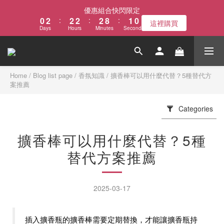
1
3
3
3
3
9
1
優惠組合快閃限定
0
2
:
2
2
:
2
8
:
0
9
這裡購買
Days
Hours
Minutes
Seconds
1
1
1
1
7
8
0
0
0
0
6
7
5
6
4
5
3
4
Home
/
Blog list page
/
香氛知識
/
擴香棒可以用什麼代替？5種替代方
案推薦
2
3
1
2
0
1
Categories
0
擴香棒可以用什麼代替？5種
替代方案推薦
2025-03-17
插入擴香瓶的擴香棒需要定期替換，才能讓擴香瓶持