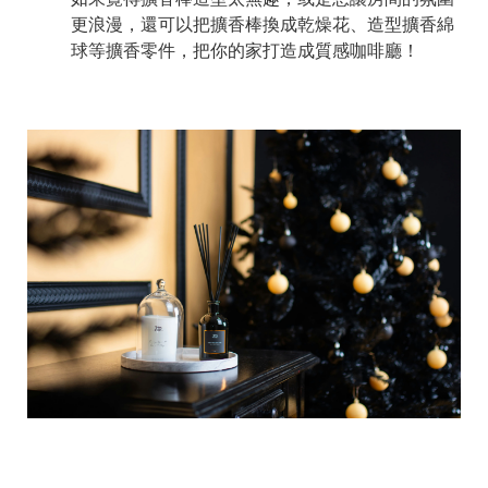
更浪漫，還可以把擴香棒換成乾燥花、造型擴香綿
球等擴香零件，把你的家打造成質感咖啡廳！