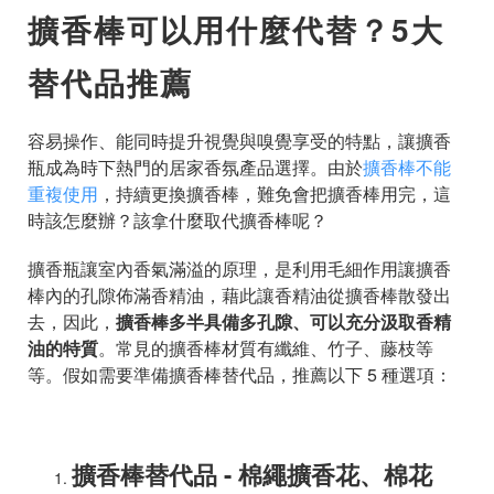
擴香棒可以用什麼代替？5大
替代品推薦
容易操作、能同時提升視覺與嗅覺享受的特點，讓擴香
瓶成為時下熱門的居家香氛產品選擇。由於
擴香棒不能
重複使用
，持續更換擴香棒，難免會把擴香棒用完，這
時該怎麼辦？該拿什麼取代擴香棒呢？
擴香瓶讓室內香氣滿溢的原理，是利用毛細作用讓擴香
棒內的孔隙佈滿香精油，藉此讓香精油從擴香棒散發出
去，因此，
擴香棒多半具備多孔隙、可以充分汲取香精
油的特質
。常見的擴香棒材質有纖維、竹子、藤枝等
等。假如需要準備擴香棒替代品，推薦以下 5 種選項：
擴香棒替代品 - 棉繩擴香花、棉花