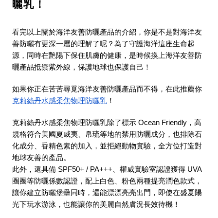
曬乳！
看完以上關於海洋友善防曬產品的介紹，你是不是對海洋友
善防曬有更深一層的理解了呢？為了守護海洋這座生命起
源，同時在艷陽下保住肌膚的健康，是時候換上海洋友善防
曬產品抵禦紫外線，保護地球也保護自己！
如果你正在苦苦尋覓海洋友善防曬產品而不得，在此推薦你
克莉絲丹水感柔焦物理防曬乳
！
克莉絲丹水感柔焦物理防曬乳除了標示 Ocean Friendly，高
規格符合美國夏威夷、帛琉等地的禁用防曬成分，也排除石
化成分、香精色素的加入，並拒絕動物實驗，全方位打造對
地球友善的產品。
此外，還具備 SPF50+ / PA+++、權威實驗室認證獲得 UVA
圈圈等防曬係數認證，配上白色、粉色兩種提亮潤色款式，
讓你建立防曬堡壘同時，還能漂漂亮亮出門，即使在盛夏陽
光下玩水游泳，也能讓你的美麗自然膚況長效待機！