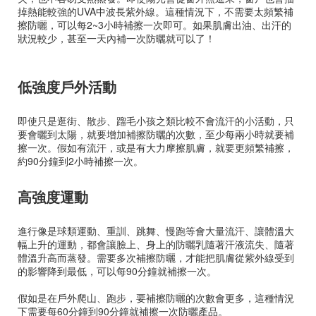
掉熱能較強的UVA中波長紫外線。這種情況下，不需要太頻繁補
擦防曬，可以每2~3小時補擦一次即可。如果肌膚出油、出汗的
狀況較少，甚至一天內補一次防曬就可以了！
低強度戶外活動
即使只是逛街、散步、蹓毛小孩之類比較不會流汗的小活動，只
要會曬到太陽，就要增加補擦防曬的次數，至少每兩小時就要補
擦一次。假如有流汗，或是有大力摩擦肌膚，就要更頻繁補擦，
約90分鐘到2小時補擦一次。
高強度運動
進行像是球類運動、重訓、跳舞、慢跑等會大量流汗、讓體溫大
幅上升的運動，都會讓臉上、身上的防曬乳隨著汗液流失、隨著
體溫升高而蒸發。需要多次補擦防曬，才能把肌膚從紫外線受到
的影響降到最低，可以每90分鐘就補擦一次。
假如是在戶外爬山、跑步，要補擦防曬的次數會更多，這種情況
下需要每60分鐘到90分鐘就補擦一次防曬產品。