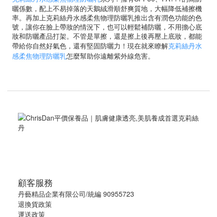
曬係數，配上不易掉落的天鵝絨滑順舒爽質地，大幅降低補擦機
率。再加上克莉絲丹水感柔焦物理防曬乳推出含有潤色功能的色
號，讓你在臉上帶妝的情況下，也可以輕鬆補防曬，不用擔心底
妝和防曬產品打架。不管是單擦，還是擦上後再壓上底妝，都能
帶給你自然好氣色，還有堅固防曬力！現在就來瞭解
克莉絲丹水
感柔焦物理防曬乳
怎麼幫助你遠離紫外線危害。
顧客服務
丹藝精品企業有限公司/統編 90955723
退換貨政策
運送政策