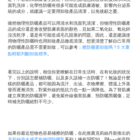
面乳洗掉；化學性防曬有很多可能造成肌膚過敏、影響內分泌系
統的成分，就建議一定要用卸妝產品清潔，以免後顧之憂。
雖然物理性防曬產品可以用清水和洗面乳清潔，但物理性防曬產
品的成分還是會改變肌膚表面的顏色，且如果二氧化鈦、氧化鋅
沒洗乾淨，還是有可能造成毛孔阻塞的問題。因此，還是建議使
用物理性防曬時也用卸妝產品徹底清潔。想更清楚了解自己常用
的防曬產品需不需要卸妝，可以參考：
擦防曬要卸妝嗎？5 大重
點輕鬆判斷卸妝標準
。
看完以上的說明，相信你更瞭解在日常生活時、在有化妝的狀況
下，分別該怎麼補防曬、以及多久該補一次防曬了！無論是什麼
樣的防曬產品，都可能因為流汗、出油、衣物摩擦、體溫上升蒸
發而逐漸消失，對紫外線的抵抗力也一點一滴降低。為了替肌膚
建立厚實的防曬護甲，避免紫外線傷害肌膚、預防曬黑曬傷，定
時補充防曬絕對不可少。
如果你最近想物色容易補擦的防曬，在此推薦克莉絲丹新推出的
克莉絲丹水感柔焦物理防曬乳
系列！擁有SPF50、PA+++的高防