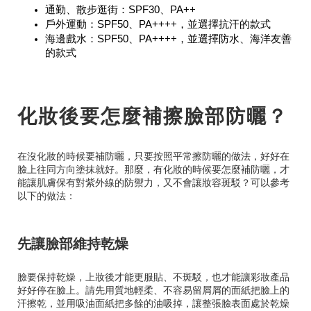
通勤、散步逛街：SPF30、PA++
戶外運動：SPF50、PA++++，並選擇抗汗的款式
海邊戲水：SPF50、PA++++，並選擇防水、海洋友善
的款式
化妝後要怎麼補擦臉部防曬？
在沒化妝的時候要補防曬，只要按照平常擦防曬的做法，好好在
臉上往同方向塗抹就好。那麼，有化妝的時候要怎麼補防曬，才
能讓肌膚保有對紫外線的防禦力，又不會讓妝容斑駁？可以參考
以下的做法：
先讓臉部維持乾燥
臉要保持乾燥，上妝後才能更服貼、不斑駁，也才能讓彩妝產品
好好停在臉上。請先用質地輕柔、不容易留屑屑的面紙把臉上的
汗擦乾，並用吸油面紙把多餘的油吸掉，讓整張臉表面處於乾燥