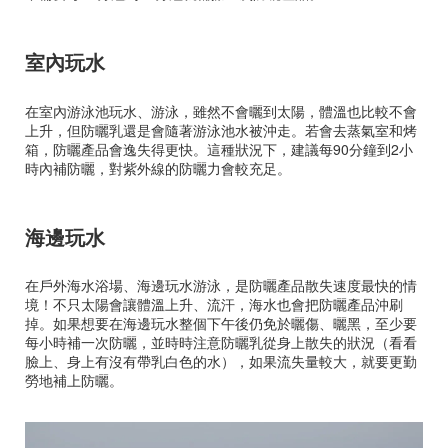
室內玩水
在室內游泳池玩水、游泳，雖然不會曬到太陽，體溫也比較不會
上升，但防曬乳還是會隨著游泳池水被沖走。若會去蒸氣室和烤
箱，防曬產品會逸失得更快。這種狀況下，建議每90分鐘到2小
時內補防曬，對紫外線的防曬力會較充足。
海邊玩水
在戶外海水浴場、海邊玩水游泳，是防曬產品散失速度最快的情
境！不只太陽會讓體溫上升、流汗，海水也會把防曬產品沖刷
掉。如果想要在海邊玩水整個下午後仍免於曬傷、曬黑，至少要
每小時補一次防曬，並時時注意防曬乳從身上散失的狀況（看看
臉上、身上有沒有帶乳白色的水），如果流失量較大，就要更勤
勞地補上防曬。