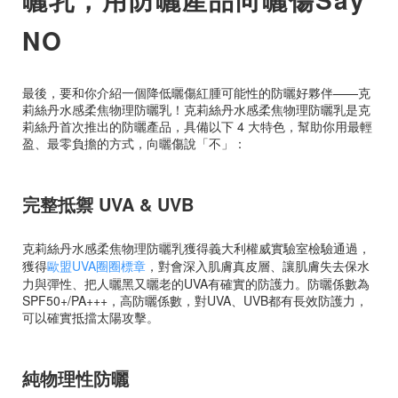
NO
最後，要和你介紹一個降低曬傷紅腫可能性的防曬好夥伴——克
莉絲丹水感柔焦物理防曬乳！克莉絲丹水感柔焦物理防曬乳是克
莉絲丹首次推出的防曬產品，具備以下 4 大特色，幫助你用最輕
盈、最零負擔的方式，向曬傷說「不」：
完整抵禦 UVA & UVB
克莉絲丹水感柔焦物理防曬乳獲得義大利權威實驗室檢驗通過，
獲得
歐盟UVA圈圈標章
，對會深入肌膚真皮層、讓肌膚失去保水
力與彈性、把人曬黑又曬老的UVA有確實的防護力。防曬係數為
SPF50+/PA+++，高防曬係數，對UVA、UVB都有長效防護力，
可以確實抵擋太陽攻擊。
純物理性防曬