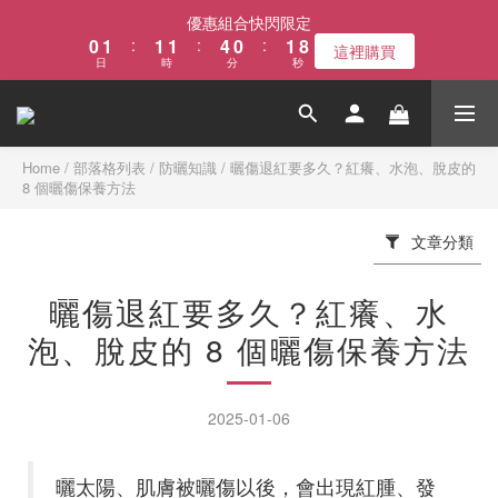
1
2
2
2
5
1
2
8
優惠組合快閃限定
0
1
:
1
1
:
4
0
:
1
7
這裡購買
日
時
分
秒
0
0
0
3
0
6
2
5
1
4
0
3
2
Home
/
部落格列表
/
防曬知識
/
曬傷退紅要多久？紅癢、水泡、脫皮的
8 個曬傷保養方法
1
0
文章分類
曬傷退紅要多久？紅癢、水
泡、脫皮的 8 個曬傷保養方法
2025-01-06
曬太陽、肌膚被曬傷以後，會出現紅腫、發