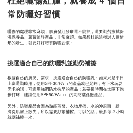
杜絕曬傷紅腫，就養成 4 個日
常防曬好習慣
曬傷的處理非常麻煩，肌膚發紅發癢還不能抓，還要勤勞擦拭保
濕保養品、蘆薈鎮靜產品，非常麻煩。如果想杜絕這種討人厭情
形的發生，就要好好培養防曬習慣：
挑選適合自己的防曬乳並勤勞補擦
根據自己的膚況、需求，挑選適合自己的防曬乳：如果只是平日
上班通勤時用，使用SPF30/PA++的產品就已足夠；有下水玩耍
需求的話，可選用強調防水抗旱的產品；若要長時間在太陽下跑
步打球，建議使用SPF50/PA++++的高防曬係數產品。
另外，防曬產品會因為熱能蒸發、衣物摩擦、水的沖刷而一點一
滴從肌膚上散失，所以需要頻繁補擦。可以的話，最多每 2 小時
就應補擦一次。