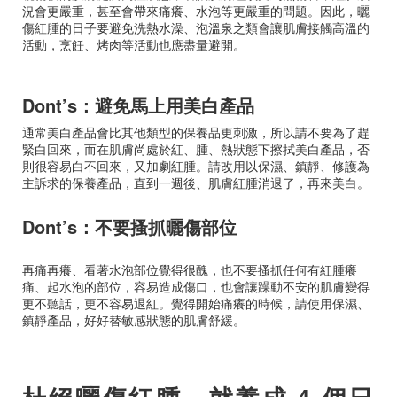
況會更嚴重，甚至會帶來痛癢、水泡等更嚴重的問題。因此，曬
傷紅腫的日子要避免洗熱水澡、泡溫泉之類會讓肌膚接觸高溫的
活動，烹飪、烤肉等活動也應盡量避開。
Dont’s：避免馬上用美白產品
通常美白產品會比其他類型的保養品更刺激，所以請不要為了趕
緊白回來，而在肌膚尚處於紅、腫、熱狀態下擦拭美白產品，否
則很容易白不回來，又加劇紅腫。請改用以保濕、鎮靜、修護為
主訴求的保養產品，直到一週後、肌膚紅腫消退了，再來美白。
Dont’s：不要搔抓曬傷部位
再痛再癢、看著水泡部位覺得很醜，也不要搔抓任何有紅腫癢
痛、起水泡的部位，容易造成傷口，也會讓躁動不安的肌膚變得
更不聽話，更不容易退紅。覺得開始痛癢的時候，請使用保濕、
鎮靜產品，好好替敏感狀態的肌膚舒緩。