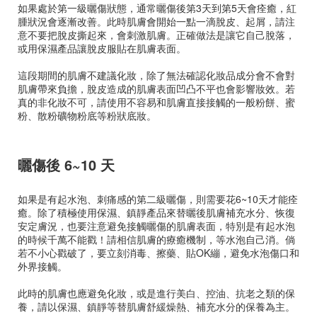
如果處於第一級曬傷狀態，通常曬傷後第3天到第5天會痊癒，紅
腫狀況會逐漸改善。此時肌膚會開始一點一滴脫皮、起屑，請注
意不要把脫皮撕起來，會刺激肌膚。正確做法是讓它自己脫落，
或用保濕產品讓脫皮服貼在肌膚表面。
這段期間的肌膚不建議化妝，除了無法確認化妝品成分會不會對
肌膚帶來負擔，脫皮造成的肌膚表面凹凸不平也會影響妝效。若
真的非化妝不可，請使用不容易和肌膚直接接觸的一般粉餅、蜜
粉、散粉礦物粉底等粉狀底妝。
曬傷後 6~10 天
如果是有起水泡、刺痛感的第二級曬傷，則需要花6~10天才能痊
癒。除了積極使用保濕、鎮靜產品來替曬後肌膚補充水分、恢復
安定膚況，也要注意避免接觸曬傷的肌膚表面，特別是有起水泡
的時候千萬不能戳！請相信肌膚的療癒機制，等水泡自己消。倘
若不小心戳破了，要立刻消毒、擦藥、貼OK繃，避免水泡傷口和
外界接觸。
此時的肌膚也應避免化妝，或是進行美白、控油、抗老之類的保
養，請以保濕、鎮靜等替肌膚舒緩燥熱、補充水分的保養為主。