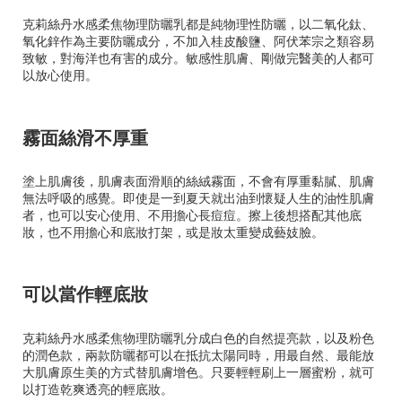
克莉絲丹水感柔焦物理防曬乳都是純物理性防曬，以二氧化鈦、
氧化鋅作為主要防曬成分，不加入桂皮酸鹽、阿伏苯宗之類容易
致敏，對海洋也有害的成分。敏感性肌膚、剛做完醫美的人都可
以放心使用。
霧面絲滑不厚重
塗上肌膚後，肌膚表面滑順的絲絨霧面，不會有厚重黏膩、肌膚
無法呼吸的感覺。即使是一到夏天就出油到懷疑人生的油性肌膚
者，也可以安心使用、不用擔心長痘痘。擦上後想搭配其他底
妝，也不用擔心和底妝打架，或是妝太重變成藝妓臉。
可以當作輕底妝
克莉絲丹水感柔焦物理防曬乳分成白色的自然提亮款，以及粉色
的潤色款，兩款防曬都可以在抵抗太陽同時，用最自然、最能放
大肌膚原生美的方式替肌膚增色。只要輕輕刷上一層蜜粉，就可
以打造乾爽透亮的輕底妝。