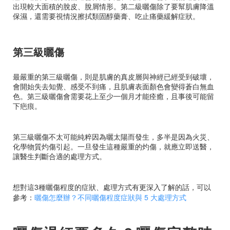
出現較大面積的脫皮、脫屑情形。第二級曬傷除了要幫肌膚降溫
保濕，還需要視情況擦拭類固醇藥膏、吃止痛藥緩解症狀。
第三級曬傷
最嚴重的第三級曬傷，則是肌膚的真皮層與神經已經受到破壞，
會開始失去知覺、感受不到痛，且肌膚表面顏色會變得蒼白無血
色。第三級曬傷會需要花上至少一個月才能痊癒，且事後可能留
下疤痕。
第三級曬傷不太可能純粹因為曬太陽而發生，多半是因為火災、
化學物質灼傷引起。一旦發生這種嚴重的灼傷，就應立即送醫，
讓醫生判斷合適的處理方式。
想對這3種曬傷程度的症狀、處理方式有更深入了解的話，可以
參考：
曬傷怎麼辦？不同曬傷程度症狀與 5 大處理方式