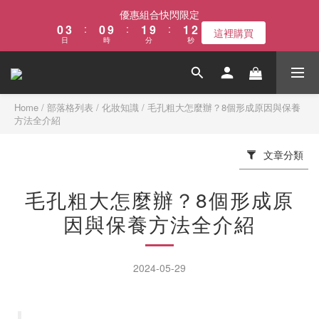
1
4
1
2
2
2
優惠組合快閃限定
0
3
:
0
9
:
1
9
:
1
1
這裡購買
日
時
分
秒
2
8
0
8
0
0
1
7
7
0
6
6
5
5
4
4
Home
/
部落格列表
/
化妝知識
/
毛孔粗大怎麼辦？8個形成原因與保養
方法全介紹
3
3
2
2
1
1
文章分類
0
0
毛孔粗大怎麼辦？8個形成原
因與保養方法全介紹
2024-05-29