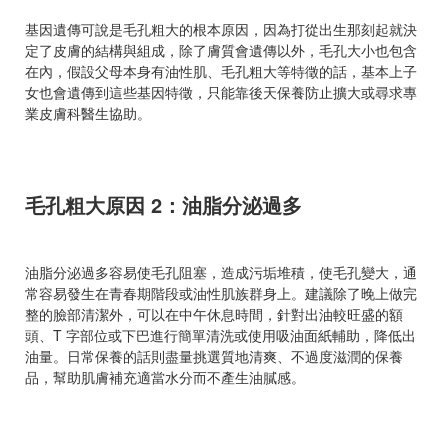
基因遺傳可說是毛孔粗大的根本原因，因為打從出生那刻起就決
定了皮膚的結構與組成，除了膚質會遺傳以外，毛孔大小也包含
在內，假設父母本身有油性肌、毛孔粗大等特徵的話，基本上子
女也會遺傳到這些基因特徵，只能靠後天保養防止擴大或尋求專
業皮膚科醫生協助。
毛孔粗大原因 2：油脂分泌過多
油脂分泌過多容易使毛孔阻塞，造成污垢堆積，使毛孔變大，通
常容易發生在青春期階段或油性肌族群身上。建議除了晚上做完
整的臉部清潔外，可以在中午休息時間，針對出油較旺盛的額
頭、T 字部位或下巴進行簡單清洗或使用吸油面紙輔助，降低出
油量。日常保養的話則盡量挑選質地清爽、不過度滋潤的保養
品，幫助肌膚補充適當水分而不產生油膩感。