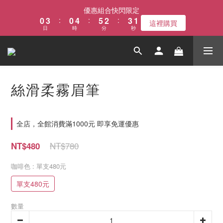
1
4
1
5
6
3
4
1
優惠組合快閃限定
0
3
:
0
4
:
5
2
:
3
0
這裡購買
日
時
分
秒
2
3
4
1
2
1
2
3
0
1
0
1
2
0
0
1
0
絲滑柔霧眉筆
全店，全館消費滿1000元 即享免運優惠
NT$780
NT$480
咖啡色
: 單支480元
單支480元
數量