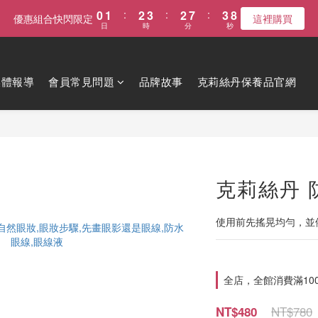
0
1
:
2
3
:
2
7
:
3
7
優惠組合快閃限定
這裡購買
日
時
分
秒
0
1
2
1
6
2
6
0
1
0
5
1
5
0
4
0
4
3
3
媒體報導
會員常見問題
品牌故事
克莉絲丹保養品官網
2
2
1
1
0
0
克莉絲丹 
使用前先搖晃均勻，並
全店，全館消費滿10
NT$780
NT$480