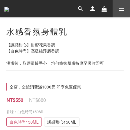
水感香氛身體乳
【誘惑甜心】甜蜜花果香調
【白色時尚】高級純淨麝香調
潔膚後，取適量於手心，均勻塗抹肌膚按摩至吸收即可
全店，全館消費滿1000元 即享免運優惠
NT$880
NT$550
香味
: 白色時尚150ML
白色時尚150ML
誘惑甜心150ML