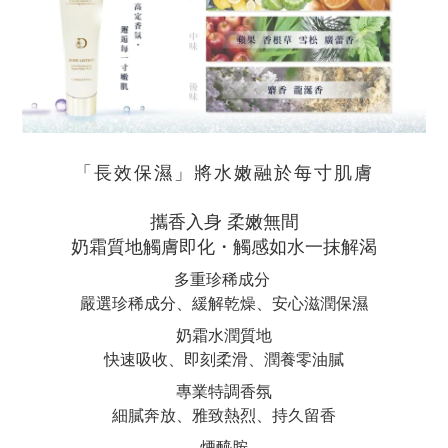
「長效保濕」將水嫩融於每寸肌膚
攜香入身 柔嫩無間
奶霜質地觸膚即化・觸感如水一抹解渴
多重珍稀成分
嚴選珍稀成分、緩解乾燥、安心滋潤保濕
奶霜水潤質地
快速吸收、即刻柔滑、潤養零油膩
專業特調香氛
細膩奔放、雅致熱烈、持久留香
煙醯胺