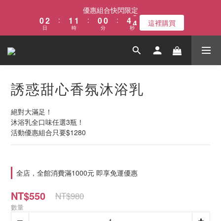
1
3
2
2
1
1
5
2
優惠組合快閃限定
0
2
:
1
1
:
0
0
:
4
1
這裡購買
日
時
分
秒
1
0
0
3
0
0
2
1
0
誘惑甜心香氛沐浴乳
絕對大滿足！
沐浴乳全口味任選3瓶！
活動優惠組合只要$1280
全店，全館消費滿1000元 即享免運優惠
NT$550
NT$980
數量