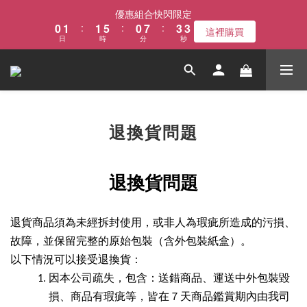
1
2
2
6
1
8
4
4
優惠組合快閃限定
0
1
:
1
5
:
0
7
:
3
3
這裡購買
日
時
分
秒
0
0
4
6
2
2
3
5
1
1
2
4
0
0
1
3
0
2
1
退換貨問題
0
退換貨問題
退貨商品須為未經拆封使用，或非人為瑕疵所造成的污損、
故障，並保留完整的原始包裝（含外包裝紙盒）。
以下情況可以接受退換貨：
因本公司疏失，包含：送錯商品、運送中外包裝毀
損、商品有瑕疵等，皆在７天商品鑑賞期內由我司