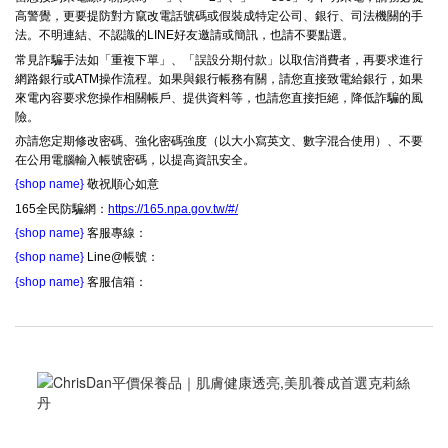
高警覺，更要提防對方竄改電話號碼或假裝成特定公司、銀行、司法機關的手
法。不明連結、不認識的LINE好友邀請或簡訊，也請不要點選。
常見詐騙手法如「重複下單」、「誤設分期付款」以取信消費者，再要求進行
網路銀行或ATM操作流程。如果與銀行帳務有關，請您直接致電給銀行，如果
來電內容要求您操作相關帳戶、提供資料等，也請您直接拒絕，降低詐騙的風
險。
亦請您定期修改密碼、強化密碼強度（以大小寫英文、數字混合使用）、不要
在公用電腦輸入帳號密碼，以提高資訊安全。
{shop name}
敬祝順心如意
165全民防騙網：
https://165.npa.gov.tw/#/
{shop name}
客服專線：
{shop name}
Line@帳號：
{shop name}
客服信箱：