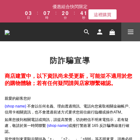
1
4
1
8
3
1
5
2
優惠組合快閃限定
0
3
:
0
7
:
2
0
:
4
1
這裡購買
日
時
分
秒
2
6
1
3
0
1
5
0
2
0
4
1
3
0
2
1
防詐騙宣導
0
商店建置中，以下資訊尚未受更新，可能並不適用於您
的購物體驗；若有任何疑問請與店家聯繫確認。
親愛的顧客您好
{shop name}
不會以任何名義、理由透過簡訊、電話向您索取相關金融帳戶、
信用卡相關資訊，也不會透過前述方式要求您前往銀行臨櫃或操作ATM。
如果您接到相關電話或簡訊，請提高警覺，切勿輕信不明來電指示，若有疑
慮，敬請於第一時間聯繫
{shop name}
或撥打警政署 165 反詐騙專線進行確
認。
當您接到來電顯示開頭為「+」、「+2」、」「+886」等不明來電，請務必提