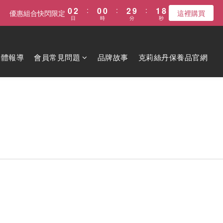
0
2
:
0
0
:
2
9
:
1
8
優惠組合快閃限定
這裡購買
日
時
分
秒
1
1
8
0
7
0
0
7
6
6
5
5
4
媒體報導
會員常見問題
品牌故事
克莉絲丹保養品官網
4
3
3
2
2
1
1
0
0