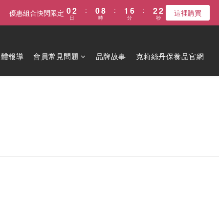
2
0
2
:
0
8
:
1
6
:
2
1
優惠組合快閃限定
這裡購買
日
時
分
秒
1
7
0
5
1
0
0
6
4
0
5
3
4
2
媒體報導
會員常見問題
品牌故事
克莉絲丹保養品官網
3
1
2
0
1
0