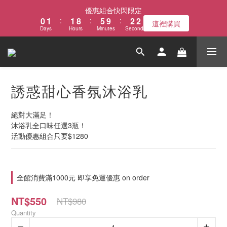
2
1
2
2
9
6
3
優惠組合快閃限定
1
0
1
:
1
8
:
5
9
:
2
這裡購買
Days
Hours
Minutes
Seconds
0
0
0
7
4
8
1
6
3
7
0
5
2
6
4
1
5
3
0
4
誘惑甜心香氛沐浴乳
2
3
1
2
0
1
絕對大滿足！
0
沐浴乳全口味任選3瓶！
活動優惠組合只要$1280
全館消費滿1000元 即享免運優惠 on order
NT$550
NT$980
Quantity