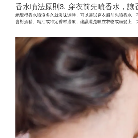
香水噴法原則3. 穿衣前先噴香水，
總覺得香水噴沒多久就沒味道時，可以嘗試穿衣服前先噴香水，
會對酒精、精油或特定香材過敏，建議還是噴在衣物或頭髮上，