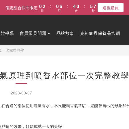
0
2
:
0
6
:
4
3
:
5
6
優惠組合快閃限定
這裡購買
日
時
分
秒
1
5
3
2
4
5
0
4
2
1
3
4
3
1
0
2
3
2
0
1
2
媒體報導
會員常見問題
品牌故事
克莉絲丹保養品官網
1
0
1
0
0
位一次完整教學
氣原理到噴香水部位一次完整教
2023-09-07
，在合適的部位使用適量香水，不只能讓香氣常駐，還能替自己的形象加
龍點睛的效果，輕鬆成就一天的美好！