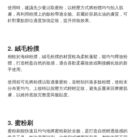
使用時，建議先少量沾取蜜粉，以輕壓方式將粉體均勻拍入肌
膚，再利用粉撲上的餘粉帶過全臉。若屬於容易出油的膚質，可
針對重點部位適度加強定妝，提升持妝效果。
2. 絨毛粉撲
相較於海綿粉撲，絨毛粉撲的材質較為柔軟蓬鬆，能均勻釋放粉
體，打造輕盈自然的妝感，適合喜歡柔霧妝效或剛接觸化妝的新
手使用。
使用前可先將粉撲沾取適量蜜粉，並輕拍抖落多餘粉體，使粉末
分布更均勻。上妝時以按壓方式輕輕定妝，避免反覆來回摩擦肌
膚，以維持底妝完整度與服貼度。
3. 蜜粉刷
蜜粉刷能快速且均勻地將蜜粉刷於全臉，是打造自然輕透妝感的