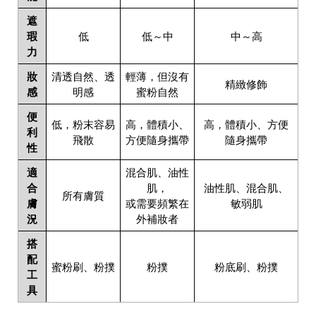
遮
瑕
低
低～中
中～高
力
妝
清透自然、透
輕薄，但沒有
精緻修飾
感
明感
蜜粉自然
便
低，粉末容易
高，體積小、
高，體積小、方便
利
飛散
方便隨身攜帶
隨身攜帶
性
適
混合肌、油性
合
肌，
油性肌、混合肌、
所有膚質
膚
或需要頻繁在
敏弱肌
況
外補妝者
搭
配
蜜粉刷、粉撲
粉撲
粉底刷、粉撲
工
具