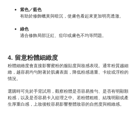
紫色／藍色
有助於修飾蠟黃與暗沉，使膚色看起來更加明亮透澈。
綠色
適合修飾局部泛紅、痘印或膚色不均等問題。
4. 留意粉體細緻度
粉體細緻度會直接影響蜜粉的服貼度與妝感表現。通常粉質越細
緻，越容易均勻附著於肌膚表面，降低粉感過重、卡紋或浮粉的
情況。
選購時可先於手背試用，觀察粉體是否容易推勻、是否有明顯顆
粒感，以及是否容易卡入紋理之中。若粉體粗糙、結塊明顯或產
生厚重白感，上妝後較容易影響整體妝容的自然度與精緻感。