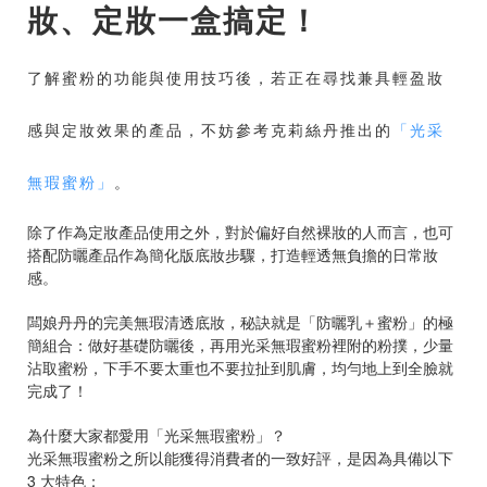
妝、定妝一盒搞定！
了解蜜粉的功能與使用技巧後，若正在尋找兼具輕盈妝
感與定妝效果的產品，不妨參考克莉絲丹推出的
「光采
無瑕蜜粉」
。
除了作為定妝產品使用之外，對於偏好自然裸妝的人而言，也可
搭配防曬產品作為簡化版底妝步驟，打造輕透無負擔的日常妝
感。
闆娘丹丹的完美無瑕清透底妝，秘訣就是「防曬乳＋蜜粉」的極
簡組合：做好基礎防曬後，再用光采無瑕蜜粉裡附的粉撲，少量
沾取蜜粉，下手不要太重也不要拉扯到肌膚，均勻地上到全臉就
完成了！
為什麼大家都愛用「光采無瑕蜜粉」？
光采無瑕蜜粉之所以能獲得消費者的一致好評，是因為具備以下
3 大特色：