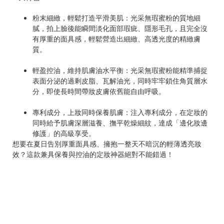
粉末細緻，輕鬆打造平滑美肌：光采無瑕蜜粉的質地細
膩，拍上臉後能瞬間淡化面部瑕疵、隱形毛孔，且完全沒
有厚重的面具感，輕鬆營造出細緻、高透光度的精緻膚
質。
輕盈控油，維持肌膚油水平衡：光采無瑕蜜粉能精準捕捉
表面分泌的過剩皮脂、瓦解油光，同時牢牢鎖住角質層水
分，即使長時間帶妝皮膚依舊能自由呼吸。
專利成分，上妝同時保養肌膚：注入專利成分，在定妝的
同時給予肌膚深層滋養、撫平乾燥細紋，達成「邊化妝邊
修護」的高級享受。
想要在夏日告別厚重面具感、擁抱一整天不暗沉的輕薄透亮妝
效？這款兼具保養與控油的定妝神器絕對不能錯過！