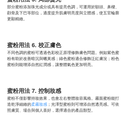
部分蜜粉添加珠光成分或具有提亮色調，可運用於額頭、鼻樑、
顴骨及下巴等部位，適度提升肌膚明亮度與立體感，使五官輪廓
更顯精緻。
蜜粉用法 6. 校正膚色
不同色調的蜜粉可透過色彩校正原理修飾膚色問題。例如紫色蜜
粉有助於改善暗沉與蠟黃感；綠色蜜粉適合修飾泛紅膚況；粉色
蜜粉則能增添自然紅潤感，讓整體氣色更加明亮。
蜜粉用法 7. 控制妝感
蜜粉不僅影響持妝效果，也會左右整體妝容風格。霧面蜜粉能打
造乾淨細緻的
柔霧妝感
；光澤型蜜粉則可增添自然透亮感。可依
照膚質、場合與個人喜好，選擇適合的產品類型。