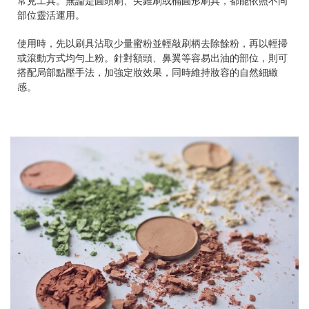
常見工具。無論是圓頭刷、尖錐刷或橢圓形刷具，都能依照不同
部位靈活運用。
使用時，先以刷具沾取少量蜜粉並輕敲刷柄去除餘粉，再以輕掃
或滾動方式均勻上粉。針對額頭、鼻翼等容易出油的部位，則可
搭配局部點壓手法，加強定妝效果，同時維持妝容的自然細緻
感。