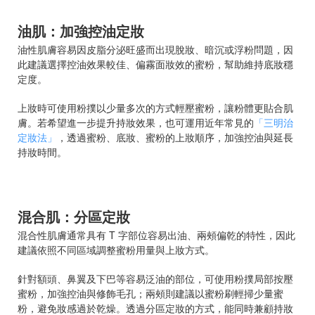
油肌：加強控油定妝
油性肌膚容易因皮脂分泌旺盛而出現脫妝、暗沉或浮粉問題，因
此建議選擇控油效果較佳、偏霧面妝效的蜜粉，幫助維持底妝穩
定度。
上妝時可使用粉撲以少量多次的方式輕壓蜜粉，讓粉體更貼合肌
膚。若希望進一步提升持妝效果，也可運用近年常見的
「三明治
定妝法」
，透過蜜粉、底妝、蜜粉的上妝順序，加強控油與延長
持妝時間。
混合肌：分區定妝
混合性肌膚通常具有 T 字部位容易出油、兩頰偏乾的特性，因此
建議依照不同區域調整蜜粉用量與上妝方式。
針對額頭、鼻翼及下巴等容易泛油的部位，可使用粉撲局部按壓
蜜粉，加強控油與修飾毛孔；兩頰則建議以蜜粉刷輕掃少量蜜
粉，避免妝感過於乾燥。透過分區定妝的方式，能同時兼顧持妝