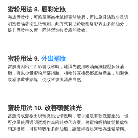
蜜粉用法 8. 唇彩定妝
完成唇妝後，可將單層衛生紙輕覆於雙唇，再以刷具沾取少量透
明蜜粉隔著衛生紙輕刷。此方式有助於吸附唇彩表面多餘油分，
提升唇妝持久度，同時營造較柔霧的妝效。
蜜粉用法 9.
外出補妝
當肌膚因出油而影響妝容時，建議先使用吸油面紙輕壓多餘油
脂，再以少量蜜粉局部補妝。相較於直接疊擦底妝產品，能避免
妝感厚重或結塊，使妝容恢復清爽自然。
蜜粉用法 10. 改善頭髮油光
當瀏海或髮根出現輕微出油情況時，若手邊沒有乾洗髮產品，也
可少量使用透明蜜粉作為臨時替代方案。將蜜粉輕拍於髮根處後
稍加撥鬆，可暫時吸附多餘油脂，讓髮絲看起來較為蓬鬆清爽。