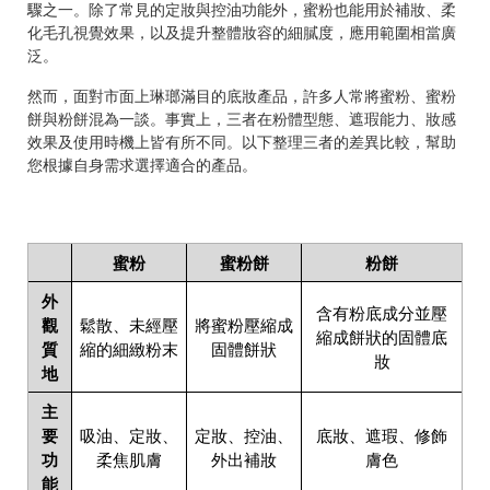
驟之一。除了常見的定妝與控油功能外，蜜粉也能用於補妝、柔
化毛孔視覺效果，以及提升整體妝容的細膩度，應用範圍相當廣
泛。
然而，面對市面上琳瑯滿目的底妝產品，許多人常將蜜粉、蜜粉
餅與粉餅混為一談。事實上，三者在粉體型態、遮瑕能力、妝感
效果及使用時機上皆有所不同。以下整理三者的差異比較，幫助
您根據自身需求選擇適合的產品。
蜜粉
蜜粉餅
粉餅
外
含有粉底成分並壓
觀
鬆散、未經壓
將蜜粉壓縮成
縮成餅狀的固體底
質
縮的細緻粉末
固體餅狀
妝
地
主
要
吸油、定妝、
定妝、控油、
底妝、遮瑕、修飾
功
柔焦肌膚
外出補妝
膚色
能