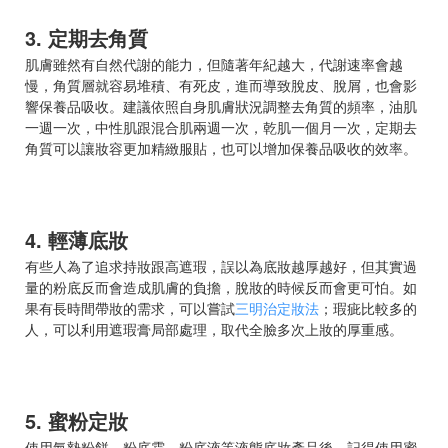
3. 定期去角質
肌膚雖然有自然代謝的能力，但隨著年紀越大，代謝速率會越
慢，角質層就容易堆積、有死皮，進而導致脫皮、脫屑，也會影
響保養品吸收。建議依照自身肌膚狀況調整去角質的頻率，油肌
一週一次，中性肌跟混合肌兩週一次，乾肌一個月一次，定期去
角質可以讓妝容更加精緻服貼，也可以增加保養品吸收的效率。
4. 輕薄底妝
有些人為了追求持妝跟高遮瑕，誤以為底妝越厚越好，但其實過
量的粉底反而會造成肌膚的負擔，脫妝的時候反而會更可怕。如
果有長時間帶妝的需求，可以嘗試
三明治定妝法
；瑕疵比較多的
人，可以利用遮瑕膏局部處理，取代全臉多次上妝的厚重感。
5. 蜜粉定妝
使用氣墊粉餅、粉底霜、粉底液等液態底妝產品後，記得使用蜜