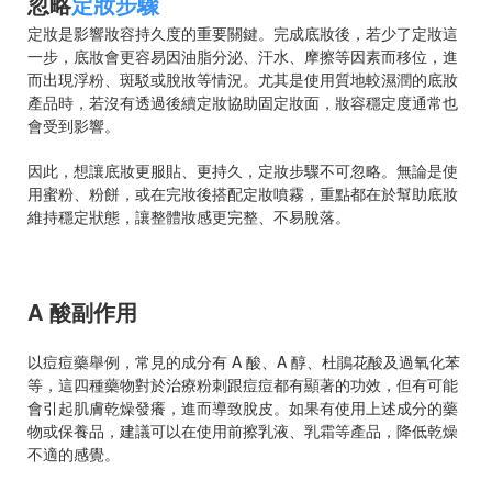
忽略
定妝步驟
定妝是影響妝容持久度的重要關鍵。完成底妝後，若少了定妝這
一步，底妝會更容易因油脂分泌、汗水、摩擦等因素而移位，進
而出現浮粉、斑駁或脫妝等情況。尤其是使用質地較濕潤的底妝
產品時，若沒有透過後續定妝協助固定妝面，妝容穩定度通常也
會受到影響。
因此，想讓底妝更服貼、更持久，定妝步驟不可忽略。無論是使
用蜜粉、粉餅，或在完妝後搭配定妝噴霧，重點都在於幫助底妝
維持穩定狀態，讓整體妝感更完整、不易脫落。
A 酸副作用
以痘痘藥舉例，常見的成分有 A 酸、A 醇、杜鵑花酸及過氧化苯
等，這四種藥物對於治療粉刺跟痘痘都有顯著的功效，但有可能
會引起肌膚乾燥發癢，進而導致脫皮。如果有使用上述成分的藥
物或保養品，建議可以在使用前擦乳液、乳霜等產品，降低乾燥
不適的感覺。