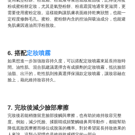
粉或蜜粉餅定妝，尤其是氣墊粉餅、粉底霜質地通常更滋潤，更
需要使用蜜粉定妝。這樣能夠讓肌膚表面維持乾爽狀態，也能一
定程度修飾毛孔。蜜粉、蜜粉餅內含的控油與吸油成分，也能避
免肌膚因過油而浮粉脫妝。
6. 搭配
定妝噴霧
如果想進一步加強妝容持久度，可以搭配定妝噴霧來延長持妝時
間。油性肌、混合肌建議選擇含有成膜劑的定妝噴霧，抵抗臉部
油脂、出汗的，乾性肌則推薦選擇保濕款定妝噴霧，讓妝容融在
臉上，藉此維持妝容持久。
7. 完妝後減少臉部摩擦
完妝後若能稍微留意臉部接觸與摩擦，也有助於維持妝容完整
度。例如，減少托臉、揉眼睛或頻繁觸碰鼻周等動作，都能幫助
降低底妝因摩擦而移位或脫落的機率。對於希望延長持妝效果的
人來說，這類小習慣也是維持妝感穩定的一部分。