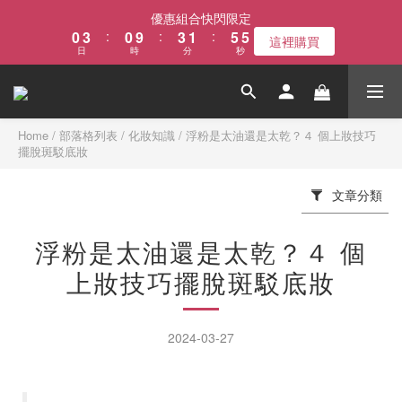
6
1
4
1
4
2
6
優惠組合快閃限定
5
0
3
:
0
9
:
3
1
:
5
4
這裡購買
日
時
分
秒
2
8
2
0
4
3
1
7
1
3
2
0
6
0
2
1
5
1
0
4
0
Home
/
部落格列表
/
化妝知識
/
浮粉是太油還是太乾？４ 個上妝技巧
擺脫斑駁底妝
3
2
1
文章分類
0
浮粉是太油還是太乾？４ 個
上妝技巧擺脫斑駁底妝
2024-03-27