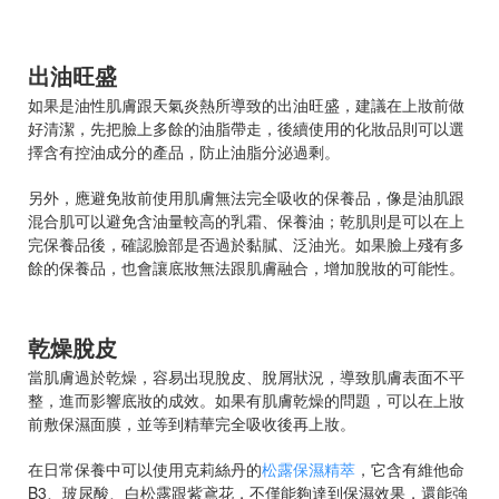
出油旺盛
如果是油性肌膚跟天氣炎熱所導致的出油旺盛，建議在上妝前做
好清潔，先把臉上多餘的油脂帶走，後續使用的化妝品則可以選
擇含有控油成分的產品，防止油脂分泌過剩。
另外，應避免妝前使用肌膚無法完全吸收的保養品，像是油肌跟
混合肌可以避免含油量較高的乳霜、保養油；乾肌則是可以在上
完保養品後，確認臉部是否過於黏膩、泛油光。如果臉上殘有多
餘的保養品，也會讓底妝無法跟肌膚融合，增加脫妝的可能性。
乾燥脫皮
當肌膚過於乾燥，容易出現脫皮、脫屑狀況，導致肌膚表面不平
整，進而影響底妝的成效。如果有肌膚乾燥的問題，可以在上妝
前敷保濕面膜，並等到精華完全吸收後再上妝。
在日常保養中可以使用克莉絲丹的
松露保濕精萃
，它含有維他命
B3、玻尿酸、白松露跟紫鳶花，不僅能夠達到保濕效果，還能強