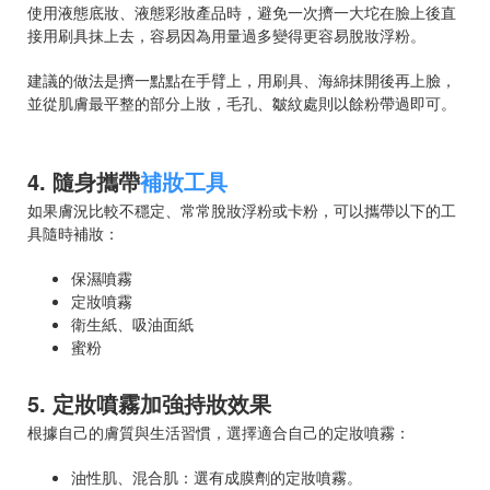
使用液態底妝、液態彩妝產品時，避免一次擠一大坨在臉上後直
接用刷具抹上去，容易因為用量過多變得更容易脫妝浮粉。
建議的做法是擠一點點在手臂上，用刷具、海綿抹開後再上臉，
並從肌膚最平整的部分上妝，毛孔、皺紋處則以餘粉帶過即可。
4. 隨身攜帶
補妝工具
如果膚況比較不穩定、常常脫妝浮粉或卡粉，可以攜帶以下的工
具隨時補妝：
保濕噴霧
定妝噴霧
衛生紙、吸油面紙
蜜粉
5. 定妝噴霧加強持妝效果
根據自己的膚質與生活習慣，選擇適合自己的定妝噴霧：
油性肌、混合肌：選有成膜劑的定妝噴霧。