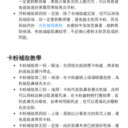
一定要斟酌用量，掌握少量多次的上臉方式，可以有效避
免底妝過於厚重而導致再次浮粉。
浮粉補妝第四招 – 定妝：除了在補妝處定妝，也可以加強
其他區域，但一定要斟酌用量，避免臉太乾而卡粉。而克
莉絲丹的
「光彩無瑕蜜粉」
在蜜粉中添加芝麻素，能夠幫
助保濕、有效減緩肌膚紋理，不必擔心蜜粉太乾而造成的
問題。
卡粉補妝教學
卡粉補妝第一招 – 吸油：先用衛生紙按壓卡粉處，將多餘
的底妝及髒污帶走。
卡粉補妝第二招 – 保濕：在卡粉處噴上保濕噴霧急救，為
乾燥肌膚補充水分。
卡粉補妝第三招 – 滋潤：卡粉代表肌膚表層太乾燥，此時
可以用棉花棒沾取適量乳液，在卡粉處輕輕打圈按摩，直
到皮膚充分吸收。如果有明顯死皮，也可以透過此步驟軟
化並去除。
卡粉補妝第四招 – 上妝：底妝以少量多次的形式上臉，避
免底妝過厚而卡粉。
卡粉補妝第五招 – 定妝：由於肌膚本身已經過於乾燥，建