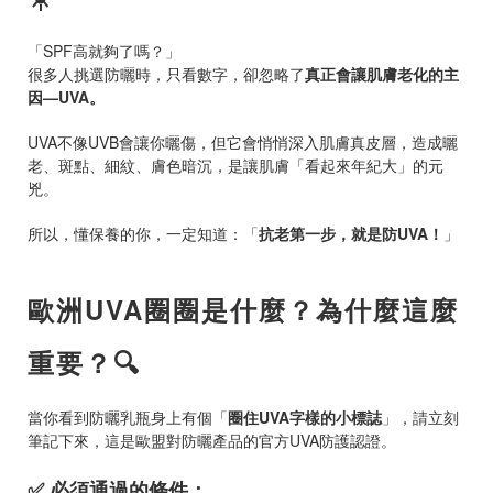
「
SPF
高就夠了嗎？」
很多人挑選防曬時，只看數字，卻忽略了
真正會讓肌膚老化的主
因
—UVA
。
UVA
不像
UVB
會讓你曬傷，但它會悄悄深入肌膚真皮層，造成曬
老、斑點、細紋、膚色暗沉，是讓肌膚「看起來年紀大」的元
兇。
所以，懂保養的你，一定知道：「
抗老第一步，就是防
UVA
！
」
歐洲
UVA
圈圈是什麼？為什麼這麼
重要？
🔍
當你看到防曬乳瓶身上有個「
圈住
UVA
字樣的小標誌
」，請立刻
筆記下來，這是歐盟對防曬產品的官方
UVA
防護認證。
✅
必須通過的條件：