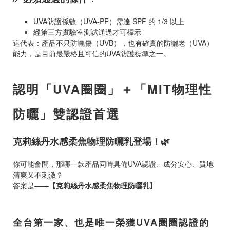
UVA
防護係數（
UVA-PF
）需達
SPF
的
1/3
以上
經第三方實驗室測試通過才可標示
這代表：產品不只防曬傷（
UVB
），也有確實的防曬老（
UVA
）
能力，是目前最嚴格且可信的
UVA
防護標準之一。
認明「
UVA
圈圈」＋「
MIT
物理性
防曬」雙認證首選
克莉絲丹水感柔焦物理防曬乳登場！
🌿
你可能會問，那哪一款產品同時具備
UVA
認證、成分安心、質地
清爽又不刺激？
答案是
——
【克莉絲丹水感柔焦物理防曬乳】
全台第一家、也是唯一榮獲
UVA
圈圈認證的