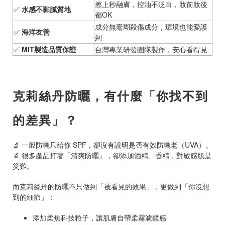
擦上秒融膚，控油不泛白，妝前妝後
✅
水感不黏膩質地
都
OK
成分無珊瑚殺傷成分，環境也能愛護
✅
海洋友善
到
✅
MIT
製造品質保證
台灣專業研發團隊製作，安心看得見
克莉絲丹防曬，有什麼「你找不到
的差異」？
🔬
一般防曬只給你
SPF
，卻沒有說明是否有效防曬老（
UVA
）。
🔬
很多產品打著「清爽防曬」，卻添加酒精、香精，對敏感肌是
災難。
而克莉絲丹的防曬不只做到「被看見的效果」，更做到「你沒想
到的細節」：
添加柔焦科技粒子，讓肌膚自帶柔霧濾鏡感