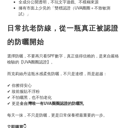
全成分公開透明，不玩文字遊戲、不模糊來源
擁有市面上少見的「雙標認證（
UVA
圈圈＋不致敏測
試）」
日常抗老防線，從一瓶真正被認證
的防曬開始
選擇防曬，不要再只看
SPF
數字，真正值得信賴的，是來自嚴格
檢驗的【
UVA
圈圈認證】。
而克莉絲丹這瓶水感柔焦防曬，不只是達標，而是超越：
✔
你擦得安心
✔
妝前服貼不浮粉
✔
不怕曬黑，也不怕老化
✔
更是
全台灣唯一有
UVA
圈圈認證的防曬乳
每天一抹，不只是防曬，更是日常保養裡最重要的一步。
立即購買
👇