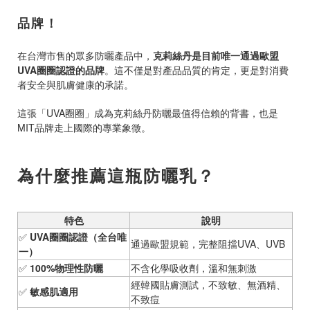
品牌！
在台灣市售的眾多防曬產品中，
克莉絲丹是目前唯一通過歐盟
UVA
圈圈認證的品牌
。這不僅是對產品品質的肯定，更是對消費
者安全與肌膚健康的承諾。
這張「
UVA
圈圈」成為克莉絲丹防曬最值得信賴的背書，也是
MIT
品牌走上國際的專業象徵。
為什麼推薦這瓶防曬乳？
特色
說明
✅
UVA
圈圈認證（全台唯
通過歐盟規範，完整阻擋
UVA
、
UVB
一）
✅
100%
物理性防曬
不含化學吸收劑，溫和無刺激
經韓國貼膚測試，不致敏、無酒精、
✅
敏感肌適用
不致痘